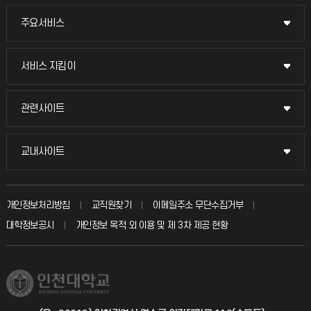
주요서비스
주요서비스
교무회의방송
서비스 지킴이
서비스 지킴이
교수채용
묻고 답하기
관련사이트
관련사이트
시설예약
불친절신고
국방헬프콜
교내사이트
교내사이트
인터넷증명
자주 묻는 질문(FAQ)
발전기금
교수회
입학안내
개인정보처리방침
교직원찾기
이메일주소 무단수집거부
칭찬마당
산학협력단
교육혁신본부
대학정보공시
개인정보 목적 외 이용 및 제 3차 제공 현황
직원채용
학생서비스 지킴이
소비자생활협동조합
국제교류과
취업정보(학생)
총동문회
국제지원과